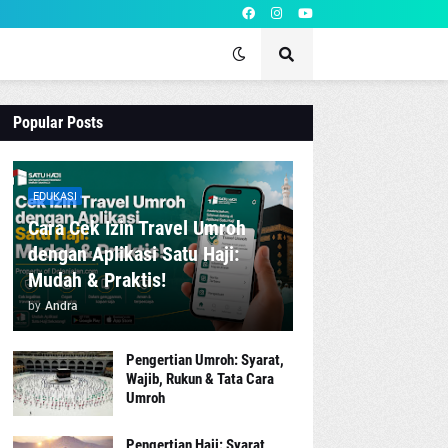
Popular Posts
EDUKASI
Cara Cek Izin Travel Umroh
dengan Aplikasi Satu Haji:
Mudah & Praktis!
by
Andra
Pengertian Umroh: Syarat,
Wajib, Rukun & Tata Cara
Umroh
Pengertian Haji: Syarat,