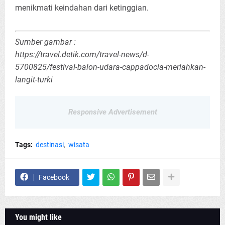
menikmati keindahan dari ketinggian.
Sumber gambar :
https://travel.detik.com/travel-news/d-
5700825/festival-balon-udara-cappadocia-meriahkan-
langit-turki
Responsive Advertisement
Tags:
destinasi
wisata
Facebook
You might like